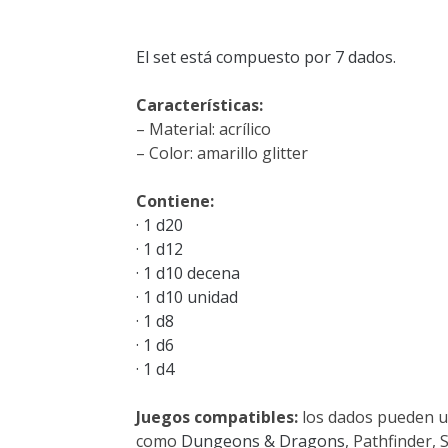
El set está compuesto por 7 dados.
Características:
– Material: acrílico
– Color: amarillo glitter
Contiene:
· 1 d20
· 1 d12
· 1 d10 decena
· 1 d10 unidad
· 1 d8
· 1 d6
· 1 d4
Juegos compatibles:
los dados pueden u
como
Dungeons & Dragons
, Pathfinder,