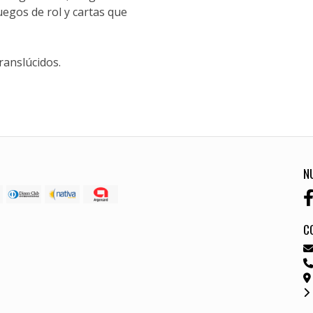
gos de rol y cartas que
ranslúcidos.
N
C