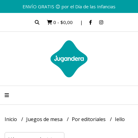
ENVÍO GRATIS 😊 por el Día de las Infancias
0
-
$0,00
Inicio
Juegos de mesa
Por editoriales
Iello