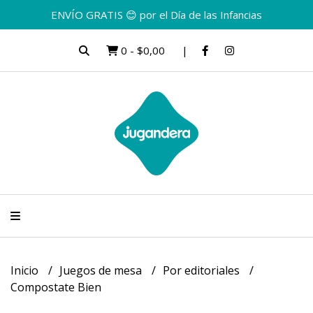
ENVÍO GRATIS 😊 por el Día de las Infancias
0
-
$0,00
Inicio
Juegos de mesa
Por editoriales
Compostate Bien