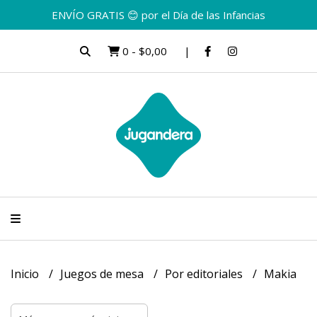
ENVÍO GRATIS 😊 por el Día de las Infancias
0
-
$0,00
Inicio
Juegos de mesa
Por editoriales
Makia