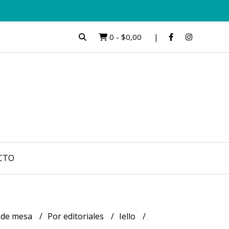
0
-
$0,00
CTO
 de mesa
Por editoriales
Iello