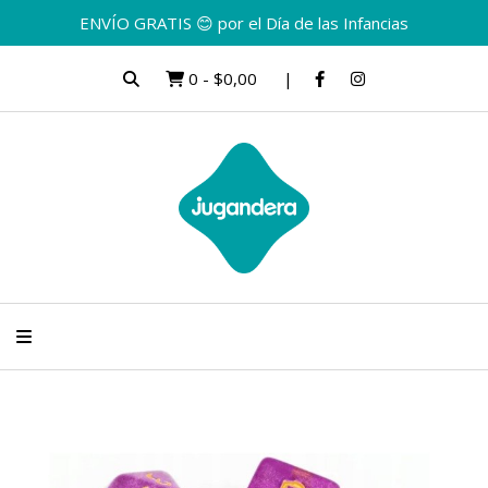
ENVÍO GRATIS 😊 por el Día de las Infancias
0
-
$0,00