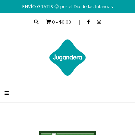
ENVÍO GRATIS 😊 por el Día de las Infancias
0
-
$0,00