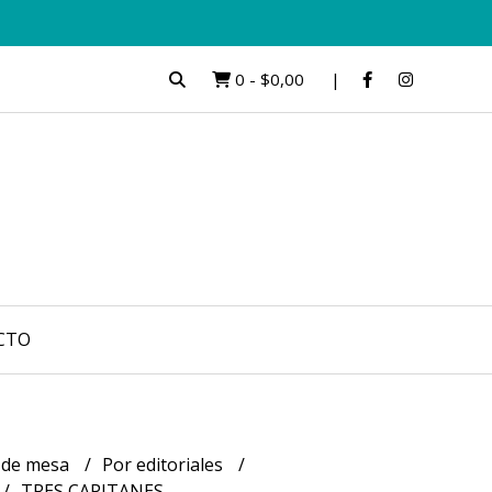
0
-
$0,00
CTO
 de mesa
Por editoriales
TRES CAPITANES