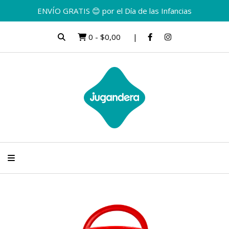
ENVÍO GRATIS 😊 por el Día de las Infancias
0
-
$0,00