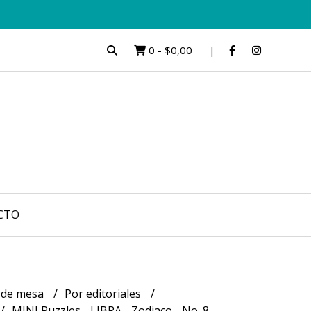
0
-
$0,00
CTO
 de mesa
Por editoriales
MINI Puzzles - LIBRA - Zodiaco - No. 8