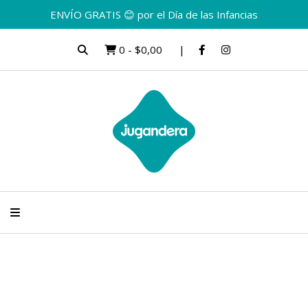
ENVÍO GRATIS 😊 por el Día de las Infancias
0
-
$0,00