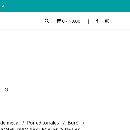
IA
0
-
$0,00
CTO
 de mesa
Por editoriales
Buró
ONES: DROGRAS LEGALES (Y DE LAS