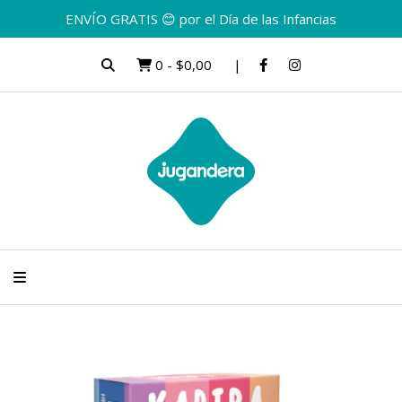
ENVÍO GRATIS 😊 por el Día de las Infancias
0
-
$0,00