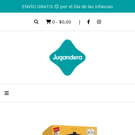
ENVÍO GRATIS 😊 por el Día de las Infancias
0
-
$0,00