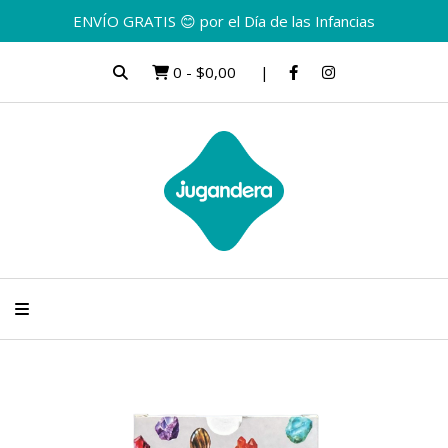
ENVÍO GRATIS 😊 por el Día de las Infancias
0
-
$0,00