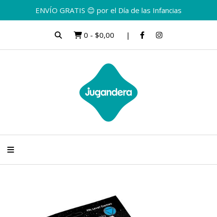
ENVÍO GRATIS 😊 por el Día de las Infancias
0
-
$0,00