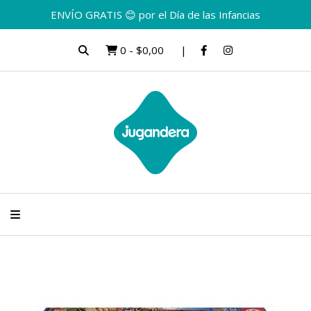
ENVÍO GRATIS 😊 por el Día de las Infancias
0
-
$0,00