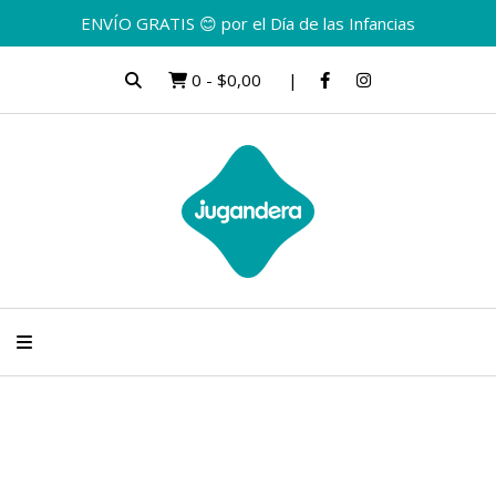
ENVÍO GRATIS 😊 por el Día de las Infancias
0
-
$0,00