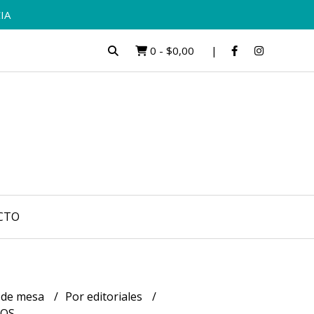
IA
0
-
$0,00
CTO
 de mesa
Por editoriales
HOS