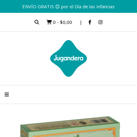
ENVÍO GRATIS 😊 por el Día de las Infancias
0
-
$0,00