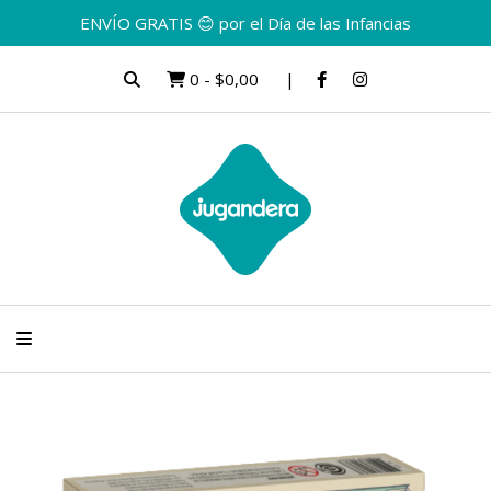
ENVÍO GRATIS 😊 por el Día de las Infancias
0
-
$0,00