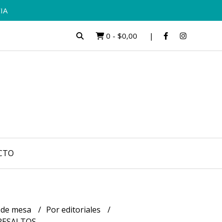
IA
0
-
$0,00
CTO
 de mesa
Por editoriales
RESALTOS