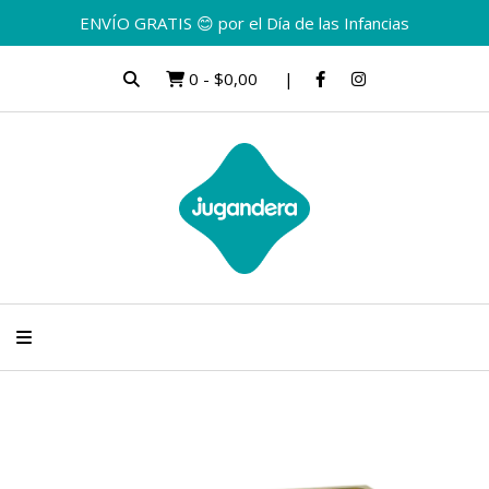
ENVÍO GRATIS 😊 por el Día de las Infancias
0
-
$0,00