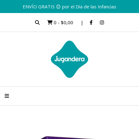
ENVÍO GRATIS 😊 por el Día de las Infancias
0
-
$0,00