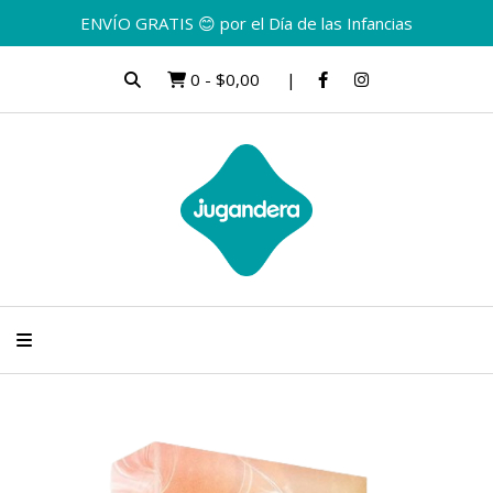
ENVÍO GRATIS 😊 por el Día de las Infancias
0
-
$0,00