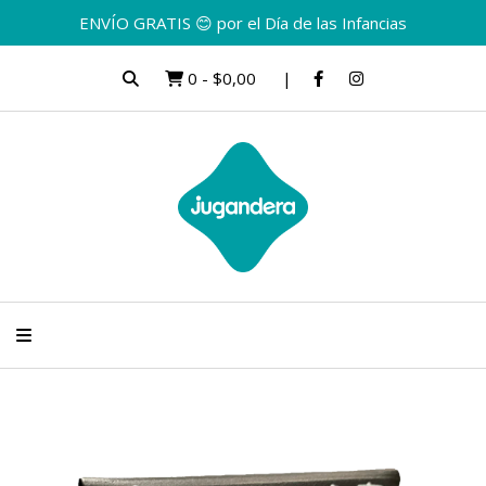
ENVÍO GRATIS 😊 por el Día de las Infancias
0
-
$0,00