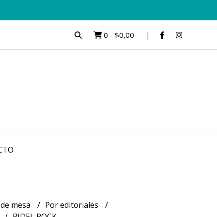
0
-
$0,00
CTO
 de mesa
Por editoriales
RIDEL ROCK