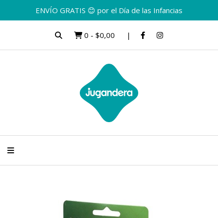
ENVÍO GRATIS 😊 por el Día de las Infancias
0
-
$0,00