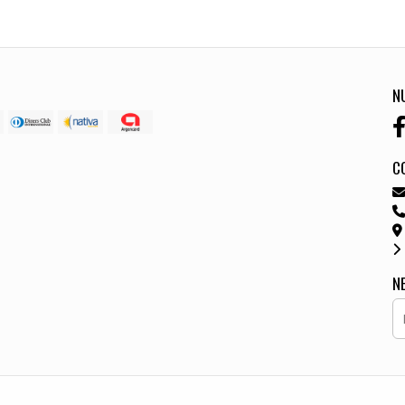
N
C
N