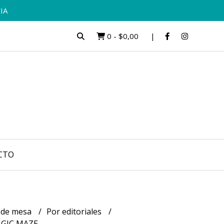
IA
0
-
$0,00
CTO
 de mesa
Por editoriales
GIC MAZE