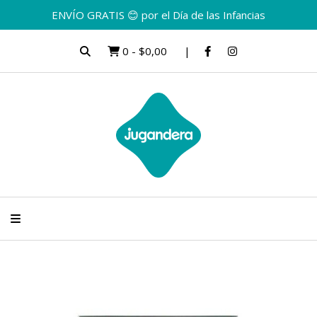
ENVÍO GRATIS 😊 por el Día de las Infancias
0
-
$0,00