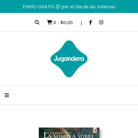
ENVÍO GRATIS 😊 por el Día de las Infancias
0
-
$0,00